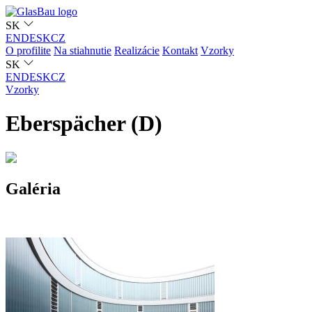
SK
EN
DE
SK
CZ
O profilite
Na stiahnutie
Realizácie
Kontakt
Vzorky
SK
EN
DE
SK
CZ
Vzorky
Eberspächer (D)
Galéria